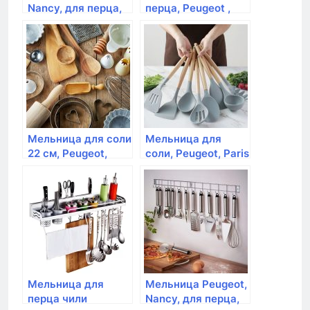
Nancy, для перца,
перца, Peugeot ,
22 см, акрил
Alaska Quartz, 17
см, серый, на бат.
Мельница для соли
Мельница для
22 см, Peugeot,
соли, Peugeot, Paris
Paris, красный лак,
, 22 см, черный лак
дерево
Мельница для
Мельница Peugeot,
перца чили
Nancy, для перца,