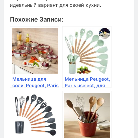
идеальный вариант для своей кухни.
Похожие Записи:
Мельница для
Мельница Peugeot,
соли, Peugeot, Paris
Paris uselect, для
St-Steel ,18 см,
перца, черный лак,
нержавеющая
дерево, 22 см
сталь