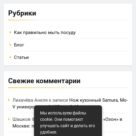
Рубрики
Как правильно мыть посуду
Блог
Статьи
Свежие комментарии
Лихачёва Анеля
к записи
Нож кухонный Samura, Mo-
V универсальный 125 мм, G-10
Мы используем файлы
Шашков Фрол
к записи
Фулфилмент для «Озон» в
cookie. Они помогают
Москве: полный обзор услуг и цен
улучшать сайт и делать его
удобнее.