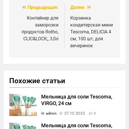
Предыдущая:
Далее:
Навигация
по
Контейнер для
Корзинка
заморозки
кондитерская мини
записям
продуктов Rotho,
Tescoma, DELICIA 4
CLIC&LOCK;, 3,0л
см, 100 шт, для
вечеринок
Похожие статьи
Мельница для соли Tescoma,
VIRGO, 24 cм
admin
27.10.2023
0
Мельница для соли Tescoma,