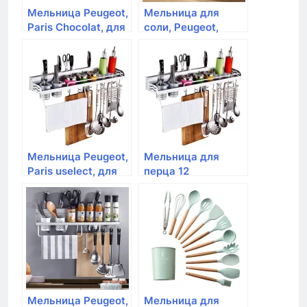
Мельница Peugeot,
Мельница для
Paris Chocolat, для
соли, Peugeot,
перца деревянная,
Paris, 22 см,
коричневый, 30 см
шоколад
Мельница Peugeot,
Мельница для
Paris uselect, для
перца 12
перца 12 см,
см,цвет:шоколад,дерево,Peuge
черный лак,
Paris uselect
дерево
Мельница Peugeot,
Мельница для