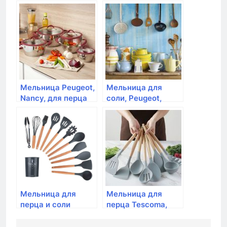
Tescoma, VIRGO 16
12 см, акрил
см
Мельница Peugeot,
Мельница для
Nancy, для перца
соли, Peugeot,
18 см,акрил
Alaska Quartz, 17
см, серый, на
батарейках
Мельница для
Мельница для
перца и соли
перца Tescoma,
Tescoma, VIRGO 2 в
VIRGO 16 см
1, 22 см