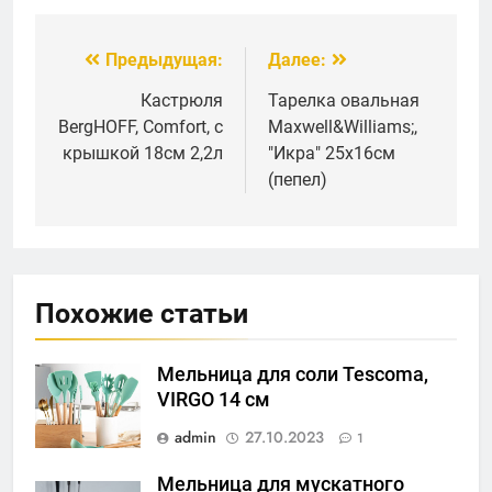
перца 12 см,
18 см,акрил
черный лак,
дерево
Предыдущая:
Далее:
Навигация
по
Кастрюля
Тарелка овальная
BergHOFF, Comfort, с
Maxwell&Williams;,
записям
крышкой 18см 2,2л
"Икра" 25х16см
(пепел)
Похожие статьи
Мельница для соли Tescoma,
VIRGO 14 см
admin
27.10.2023
1
Мельница для мускатного