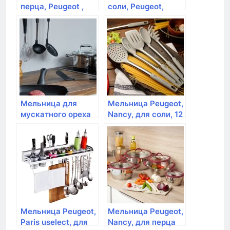
перца, Peugeot ,
соли, Peugeot,
Alaska Quartz, 17
Alaska Quartz, 17
см, серый, на бат.
см, серый, на
батарейках
Мельница для
Мельница Peugeot,
мускатного ореха
Nancy, для соли, 12
Tescoma,
см, акрил
GrandCHEF
Мельница Peugeot,
Мельница Peugeot,
Paris uselect, для
Nancy, для перца