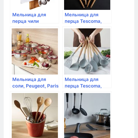
Мельница для
Мельница для
перца чили
перца Tescoma,
Tescoma, VIRGO 16
VIRGO 14 см
см
Мельница для
Мельница для
соли, Peugeot, Paris
перца Tescoma,
St-Steel ,18 см,
VIRGO 16 см
нержавеющая
сталь