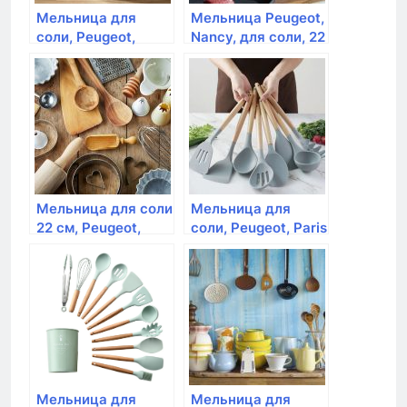
Мельница для
Мельница Peugeot,
соли, Peugeot,
Nancy, для соли, 22
Paris, 22 см,
см, акрил
шоколад
Мельница для соли
Мельница для
22 см, Peugeot,
соли, Peugeot, Paris
Paris, красный лак,
, 22 см, черный лак
дерево
Мельница для
Мельница для