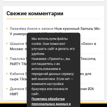
Свежие комментарии
Лихачёва Анеля
к записи
Нож кухонный Samura, Mo-
V универсальный 125 мм, G-10
Мы используем файлы
Шашков Фрол
к записи
Фулфилмент для «Озон» в
cookie. Они помогают
Москве: полный обзор услуг и цен
улучшать сайт и делать его
удобнее.
Павлова Марина
к записи
Электрогриль Tescoma,
Нажимая «Принять», вы
PARTY TIME
соглашаетесь с их
использованием и
Кабанов Евсей
к записи
Нож BergHOFF, Leo для
передачей данных сервису
сыра 13см
веб-аналитики. Если нет —
измените настройки
Дьячков Борис
к записи
Крышка стеклянная Ø26
браузера или покиньте
НМП
сайт.
Политика обработки
персональных данных и