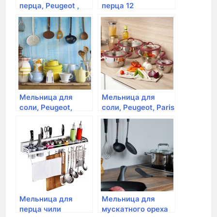
перца, Peugeot ,
перца 12
Alaska Quartz, 17
см,цвет:шоколад,дерево,Peuge
см, серый, на бат.
Paris uselect
Мельница для
Мельница для
соли, Peugeot,
соли, Peugeot, Paris
Alaska Quartz, 17
St-Steel ,18 см,
см, серый, на
нержавеющая
батарейках
сталь
Мельница для
Мельница для
перца чили
мускатного ореха