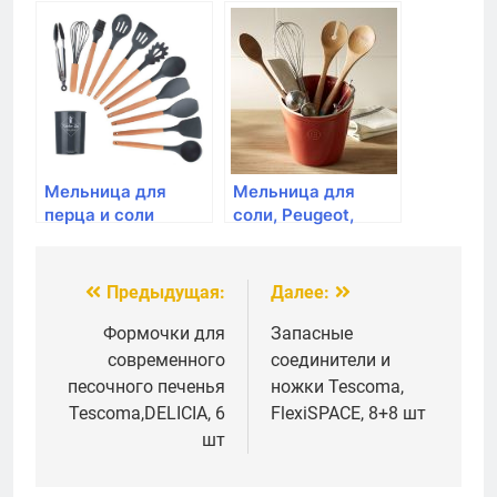
Tescoma, VIRGO 16
Tescoma,
см
GrandCHEF
Мельница для
Мельница для
перца и соли
соли, Peugeot,
Tescoma, VIRGO 2 в
Paris, 22 см,
1, 22 см
шоколад
Предыдущая:
Далее:
Навигация
по
Формочки для
Запасные
современного
соединители и
записям
песочного печенья
ножки Tescoma,
Tescoma,DELICIA, 6
FlexiSPACE, 8+8 шт
шт