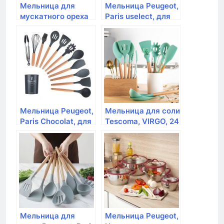
Мельница для
Мельница Peugeot,
мускатного ореха
Paris uselect, для
Tescoma,
перца 12 см,
GrandCHEF
черный лак,
дерево
Мельница Peugeot,
Мельница для соли
Paris Chocolat, для
Tescoma, VIRGO, 24
перца деревянная,
cм
коричневый, 30 см
Мельница для
Мельница Peugeot,