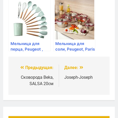
см, серый, на
батарейках
Мельница для
Мельница для
перца, Peugeot ,
соли, Peugeot, Paris
Alaska Quartz, 17
St-Steel ,18 см,
см, серый, на бат.
нержавеющая
сталь
Предыдущая:
Далее:
Навигация
по
Сковорода Beka,
Joseph-Joseph
SALSA 20см
записям