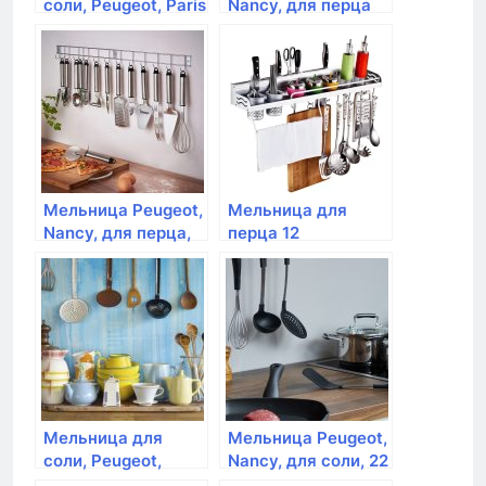
соли, Peugeot, Paris
Nancy, для перца
, 22 см, черный лак
18 см,акрил
Мельница Peugeot,
Мельница для
Nancy, для перца,
перца 12
12 см, акрил
см,цвет:шоколад,дерево,Peuge
Paris uselect
Мельница для
Мельница Peugeot,
соли, Peugeot,
Nancy, для соли, 22
Alaska Quartz, 17
см, акрил