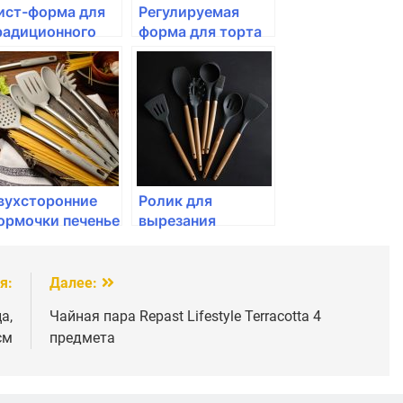
ист-форма для
Регулируемая
радиционного
форма для торта
еченья Tescoma,
Tescoma, круглая
ELICIA
DELICIA
вухсторонние
Ролик для
ормочки печенье
вырезания
escoma, DELICIA,
квадратов с
 размеров
волнистыми
краями Tescoma,
я:
Далее:
DELICIA 7 см
а,
Чайная пара Repast Lifestyle Terracotta 4
см
предмета