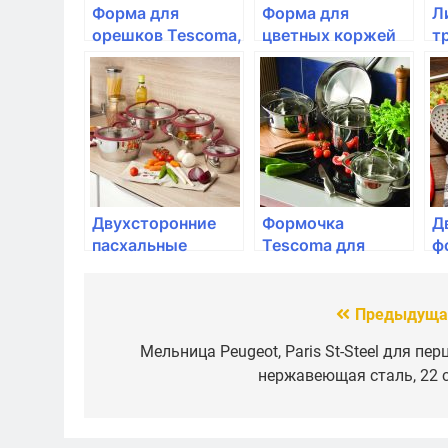
Форма для
Форма для
Л
орешков Tescoma,
цветных коржей
т
DELICIA
Tescoma, DELICIA
п
SiliconPRIME
D
Двухсторонние
Формочка
Д
пасхальные
Tescoma для
ф
формочки
двуцветных
T
Tescoma, DELICIA,
маффинов DELICIA
6
8 размеров
Предыдуща
Навигация
по
Мельница Peugeot, Paris St-Steel для перц
нержавеющая сталь, 22 
записям