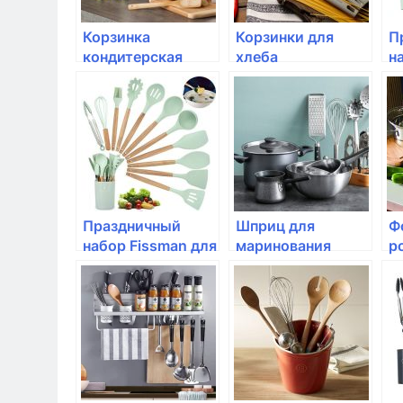
Корзинка
Корзинки для
П
кондитерская
хлеба
н
мини Tescoma,
в
DELICIA 4 см, 100
(
шт, для детей
Праздничный
Шприц для
Ф
набор Fissman для
маринования
р
выпечки кексов
Tescoma, DELICIA
T
9