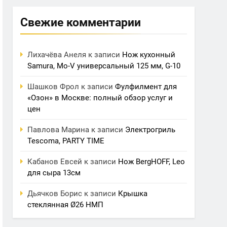
Свежие комментарии
Лихачёва Анеля
к записи
Нож кухонный
Samura, Mo-V универсальный 125 мм, G-10
Шашков Фрол
к записи
Фулфилмент для
«Озон» в Москве: полный обзор услуг и
цен
Павлова Марина
к записи
Электрогриль
Tescoma, PARTY TIME
Кабанов Евсей
к записи
Нож BergHOFF, Leo
для сыра 13см
Дьячков Борис
к записи
Крышка
стеклянная Ø26 НМП