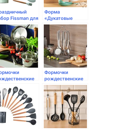
раздничный
Форма
абор Fissman для
«Дукатовые
ыпечки кексов
бухтички» для
бумага)
мини-булочек
Tescoma, DELLA
CASA
ормочки
Формочки
ождественские
рождественские
escoma, DELICIA,
на кольце
 шт.
Tescoma, DELICIA,
6 шт.