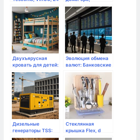
cм
светильники
настенные от
Pulssar
Двухъярусная
Эволюция обмена
кровать для детей:
валют: Банковские
практичность и
услуги и
удобство в одном
альтернативные
методы
Дизельные
Стеклянная
генераторы TSS:
крышка Flex, d
надежные
24см STONELINE