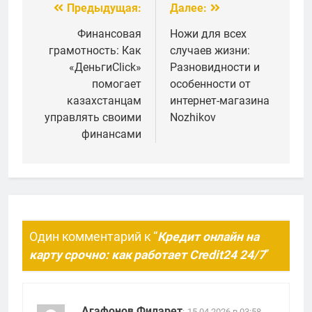
Предыдущая:
Далее:
Навигация
по
Финансовая
Ножи для всех
грамотность: Как
случаев жизни:
записям
«ДеньгиClick»
Разновидности и
помогает
особенности от
казахстанцам
интернет-магазина
управлять своими
Nozhikov
финансами
Один комментарий к “
Кредит онлайн на
карту срочно: как работает Credit24 24/7
”
Агафонов Филарет
:
15.04.2026 в 03:58