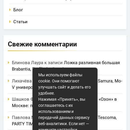
Блог
Статьи
Свежие комментарии
Блинова Лаура
к записи
Ложка разливная большая
Brabantia, Profile (нейлон)
Мы используем файлы
Лихачёва Анеля
к записи
Нож кухонный Samura, Mo-
cookie. Они помогают
V универсальный 125 мм, G-10
улучшать сайт и делать его
удобнее.
Шашков Фрол
к записи
Фулфилмент для «Озон» в
Нажимая «Принять», вы
Москве: полный обзор услуг и цен
соглашаетесь с их
использованием и
Павлова Марина
к записи
Электрогриль Tescoma,
передачей данных сервису
PARTY TIME
веб-аналитики. Если нет —
измените настройки