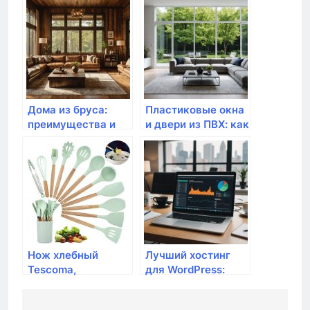
источники энергии
для любого
бизнеса
Дома из бруса:
Пластиковые окна
преимущества и
и двери из ПВХ: как
недостатки
выбрать лучшее
решение для
вашего дома
Нож хлебный
Лучший хостинг
Tescoma,
для WordPress:
PRECIOSO 20 см
рейтинг и обзор
ТОП провайдеров