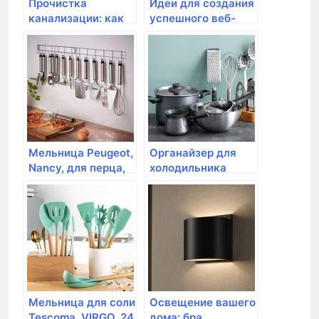
Прочистка
Идеи для создания
канализации: как
успешного веб-
поддерживать
сайта: шаблоны
систему в хорошем
для любого
состоянии
бизнеса
Мельница Peugeot,
Органайзер для
Nancy, для перца,
холодильника
12 см, акрил
Rotho, LOFT, 3.1л,
31*14*9см
Мельница для соли
Освещение вашего
Tescoma, VIRGO, 24
дома: бра,