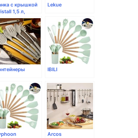
анка с крышкой
Lekue
istall 1,5 л,
текло
онтейнеры
IBILI
yphoon
Arcos