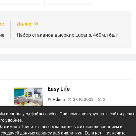
я:
Далее:
ые
Набор стаканов высоких Lucaris, 460мл 6шт
Easy Life
Admin
27.10.2023
0
Мы используем файлы cookie. Они помогают улучшать сайт и делат
Maxwell&Williams;
его удобнее.
Нажимая «Принять», вы соглашаетесь с их использованием и
Admin
27.10.2023
0
передачей данных сервису веб-аналитики. Если нет — измените