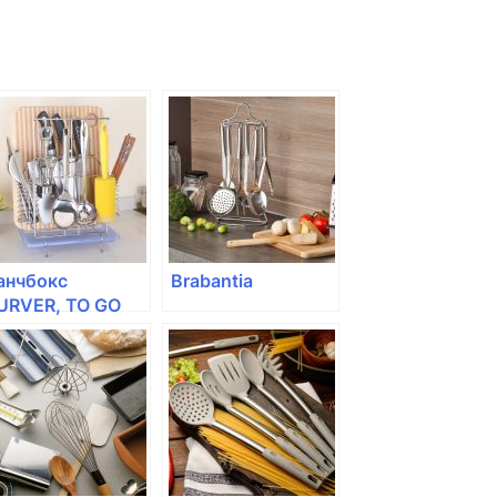
анчбокс
Brabantia
URVER, TO GO
,1л, квадратный
голубой)