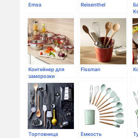
Emsa
Reisenthel
Б
Kr
с
Контейнер для
Fissman
К
заморозки
продуктов Rotho,
CLIC&LOCK;, 0,5л
Тортовница
Емкость
T