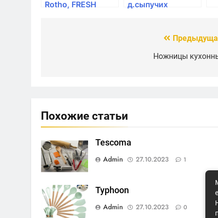
Rotho, FRESH
д.сыпучих
круглая высокая
продуктов Rotho,
35,5*34,5*16,5см,
LOFT, 1,0л,
зеленый
10*10*14,2см
Предыдуща
Навигация
премиум
по
Ножницы кухонн
записям
Похожие статьи
Tescoma
Admin
27.10.2023
1
Typhoon
Admin
27.10.2023
0