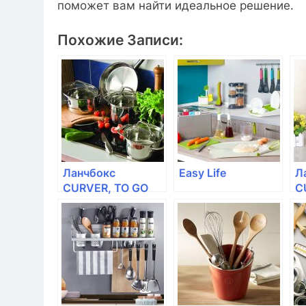
поможет вам найти идеальное решение.
Похожие Записи:
Ланчбокс
Easy Life
Л
CURVER, TO GO
C
1,0л,
1
прямоугольный
(
(зеленый)