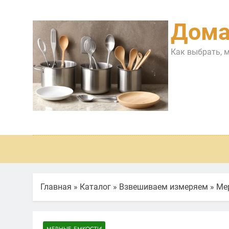
Перейти
к
Дома
содержимому
Как выбрать, 
Главная
»
Каталог
»
Взвешиваем измеряем
»
Ме
МЕРНЫЕ ЕМКОСТИ