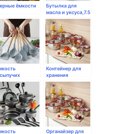
ерные ёмкости
Бутылка для
масла и уксуса,7.5
см, Emile Henry,
цвет: крем
мкость
Контейнер для
.сыпучих
хранения
родуктов Rotho,
продуктов Rotho,
OFT, 0,5л
DYNAMIC FRESH,
0*10*7,2см
1,6л 10256 белый/
ремиум
лайм
мкость
Органайзер для