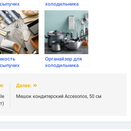
.сыпучих
холодильника
родуктов Rotho,
Rotho, LOFT, 1.6л
OFT, 2,1л
31*7,5*9см
0*10*14,2см
мкость
Органайзер для
.сыпучих
холодильника
родуктов Rotho,
Rotho, LOFT, 3.1л,
OFT, 1,5л
31*14*9см
0*10*21,4см
я:
Далее:
ремиум
le
Мешок кондитерский Accesorios, 50 см
т)