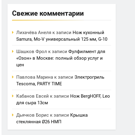
Свежие комментарии
Лихачёва Анеля
к записи
Нож кухонный
Samura, Mo-V универсальный 125 мм, G-10
Шашков Фрол
к записи
Фулфилмент для
«Озон» в Москве: полный обзор услуг и
цен
Павлова Марина
к записи
Электрогриль
Tescoma, PARTY TIME
Кабанов Евсей
к записи
Нож BergHOFF, Leo
для сыра 13см
Дьячков Борис
к записи
Крышка
стеклянная Ø26 НМП