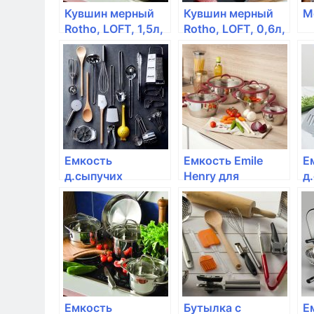
Кувшин мерный
Кувшин мерный
М
Rotho, LOFT, 1,5л,
Rotho, LOFT, 0,6л,
с
лайм
соковыжималкой,
лайм
Емкость
Емкость Emile
Е
д.сыпучих
Henry для
д
продуктов Rotho,
хранения чеснока,
п
LOFT, 2,0л,
цвет гранат
L
10*10*28,5см
1
премиум
п
Емкость
Бутылка с
Е