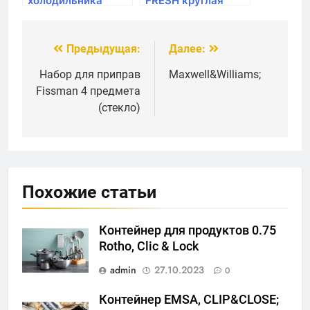
холодильника
FRESH круглая
Rotho, LOFT, 5.0л
высокая
31*22*9см
35,5*34,5*16,5см,
зеленый
Предыдущая:
Далее:
Навигация
по
Набор для приправ
Maxwell&Williams;
Fissman 4 предмета
записям
(стекло)
Похожие статьи
Контейнер для продуктов 0.75
Rotho, Clic & Lock
admin
27.10.2023
0
Контейнер EMSA, CLIP&CLOSE;