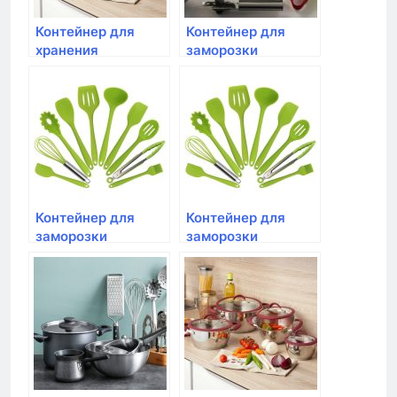
Контейнер для
Контейнер для
хранения
заморозки
продуктов Rotho,
продуктов Rotho,
DYNAMIC FRESH,
CLIC&LOCK;, 1,5л
1,6л 10256 белый/
лайм
Контейнер для
Контейнер для
заморозки
заморозки
продуктов Rotho,
продуктов Rotho,
CLIC&LOCK;, 0,8л
CLIC&LOCK;, 1,4л