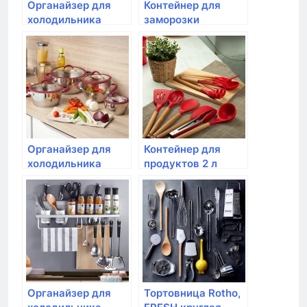
Органайзер для
Контейнер для
холодильника
заморозки
Rotho, LOFT, 3.1л,
продуктов Rotho,
31*14*9см
CLIC&LOCK;, 0,5л
Органайзер для
Контейнер для
холодильника
продуктов 2 л
Rotho, LOFT, 1.6л
Rotho, Clic & Lock
31*7,5*9см
Органайзер для
Тортовница Rotho,