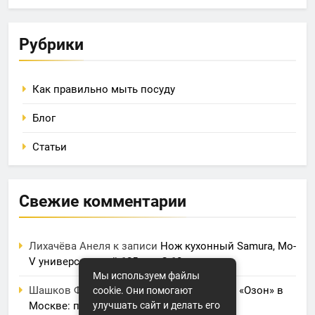
Рубрики
Как правильно мыть посуду
Блог
Статьи
Свежие комментарии
Лихачёва Анеля
к записи
Нож кухонный Samura, Mo-
V универсальный 125 мм, G-10
Мы используем файлы
Шашков Фрол
к записи
Фулфилмент для «Озон» в
cookie. Они помогают
Москве: полный обзор услуг и цен
улучшать сайт и делать его