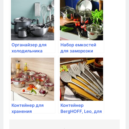
CLIC&LOCK;, 0,5л
CLIC&LOCK;, 1,4л
Органайзер для
Набор емкостей
холодильника
для заморозки
Rotho, LOFT, 3.1л,
Rotho, DOMINO,
31*14*9см
0,2л, 4шт белый/
ягоды
Контейнер для
Контейнер
хранения
BergHOFF, Leo, для
продуктов Rotho,
пищевых
DYNAMIC FRESH,
продуктов с