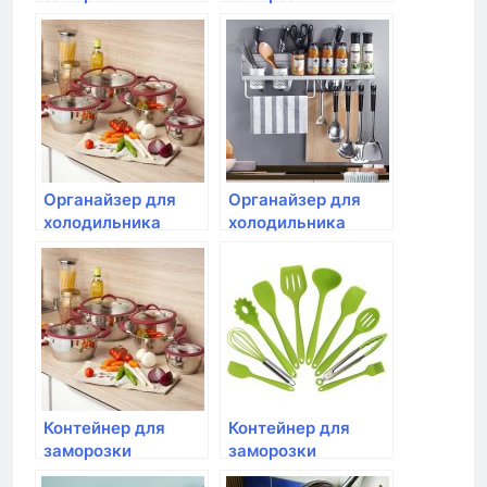
продуктов Rotho,
продуктов Rotho,
CLIC&LOCK;, 0,8л
CLIC&LOCK;, 1,5л
Органайзер для
Органайзер для
холодильника
холодильника
Rotho, LOFT, 1.6л
Rotho, LOFT, 5.0л
31*7,5*9см
31*22*9см
Контейнер для
Контейнер для
заморозки
заморозки
продуктов Rotho,
продуктов Rotho,