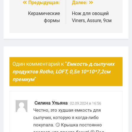
1,6л 10256 белый/
герметизирующей
Предыдущая:
Далее:
Навигация
лайм
крышкой 2,1л.
по
Керамические
Нож для овощей
формы
Viners, Assure, 9см
записям
Один комментарий к “
Емкость д.сыпучих
продуктов Rotho, LOFT, 0,5л 10*10*7,2см
премиум
”
Силина Ульяна
:
02.09.2024 в 16:56
Честно, это худшая емкость для
сыпучих, которую я когда-либо
покупала. 🙄 Крышка постоянно