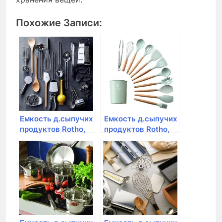
Похожие Записи:
Емкость д.сыпучих
Емкость д.сыпучих
продуктов Rotho,
продуктов Rotho,
LOFT, 2,0л,
LOFT, 1,0л,
10*10*28,5см
10*10*14,2см
премиум
премиум