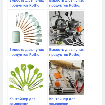
Емкость д.сыпучих
Емкость д.сыпучих
продуктов Rotho,
продуктов Rotho,
LOFT, 1,0л,
LOFT, 1,5л
20*15*4,8см
10*10*21,4см
премиум
премиум
Емкость д.сыпучих
Емкость д.сыпучих
продуктов Rotho,
продуктов Rotho,
LOFT, 3,2л
LOFT, 2,1л
20*10*21,4см
20*10*14,2см
премиум
Контейнер для
Контейнер для
заморозки
заморозки