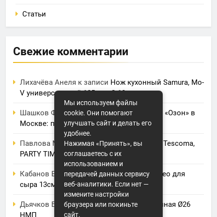
Статьи
Свежие комментарии
Лихачёва Анеля
к записи
Нож кухонный Samura, Mo-
V универсальный 125 мм, G-10
Мы используем файлы
Шашков Фрол
к записи
Фулфилмент для «Озон» в
cookie. Они помогают
улучшать сайт и делать его
Москве: полный обзор услуг и цен
удобнее.
Павлова Марина
к записи
Электрогриль Tescoma,
Нажимая «Принять», вы
соглашаетесь с их
PARTY TIME
использованием и
Кабанов Евсей
к записи
Нож BergHOFF, Leo для
передачей данных сервису
веб-аналитики. Если нет —
сыра 13см
измените настройки
Дьячков Борис
к записи
Крышка стеклянная Ø26
браузера или покиньте
сайт.
НМП