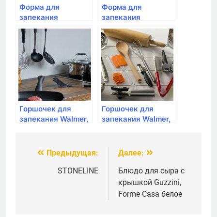
Форма для
Форма для
запекания
запекания
прямоугольная
овальная, Emile
средняя,Emile
Henry, 34,5 см
Henry, 36 см,цвет:
(цвет: гранат)
гранат
Горшочек для
Горшочек для
запекания Walmer,
запекания Walmer,
IRON-BLACK, с
Classic, 12см
крышкой, 400мл
Предыдущая:
Далее:
Навигация
по
STONELINE
Блюдо для сыра с
крышкой Guzzini,
записям
Forme Casa белое