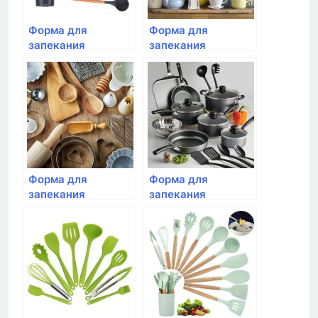
Форма для
Форма для
запекания
запекания
BergHOFF чаша
прямоугольная
18*12,5см (серая)
средняя ,Emile
Henry, 36 см,цвет:
крем
Форма для
Форма для
запекания
запекания
BergHOFF
прямоугольная
квадратная 20см
большая,Emile
(серая)
Henry, 42 см, цвет:
гранат