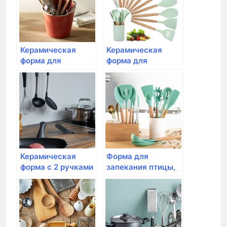
Керамическая
Керамическая
форма для
форма для
запекания с 2мя
запекания с 2мя
ручками Inhouse,
ручками Inhouse,
CUCINA 28×16.5×6
CUCINA
см
20.6x13x5см
Керамическая
Форма для
форма с 2 ручками
запекания птицы,
Inhouse CUISINE
Emile Henry, цвет
37×20.5×7 см,
гранат
белая