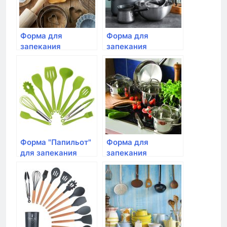
Форма для
Форма для
запекания
запекания
овальная, Emile
прямоугольная,Emile
Henry, 34,5 см
Henry, 42×27 см
(цвет: крем)
цвет: крем
Форма "Папильот"
Форма для
для запекания
запекания
рыбы, Emile Henry,
квадратная, Emile
цвет: гранат
Henry, 28см, цвет:
крем