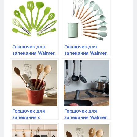
Горшочек для
Горшочек для
запекания Walmer,
запекания Walmer,
Classic, глубокий,
Classic, с ручкой,
250мл
8см
Горшочек для
Горшочек для
запекания c
запекания Walmer,
крышкой Walmer,
IRON-BLACK, с
Duck, 9см
крышкой, 400мл