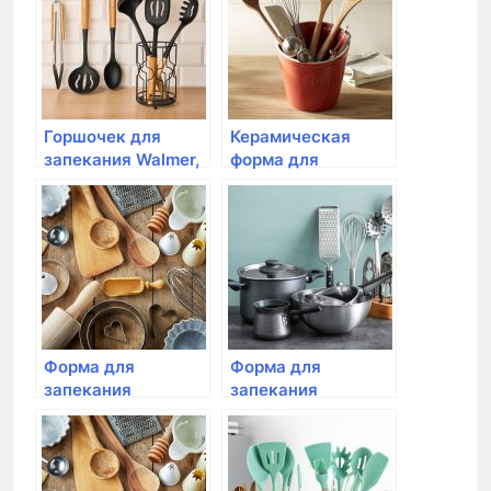
Горшочек для
Керамическая
запекания Walmer,
форма для
IRON-BLACK 200мл
запекания с 2мя
ручками Inhouse,
CUCINA 28×16.5×6
см
Форма для
Форма для
запекания
запекания
овальная, Emile
прямоугольная,Emile
Henry, 34,5 см
Henry, 42×27 см
(цвет: крем)
цвет: крем