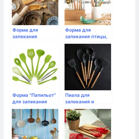
Форма для
Форма для
запекания
запекания птицы,
BergHOFF
Emile Henry, цвет
квадратная 20см
гранат
(серая)
Форма "Папильот"
Пиала для
для запекания
запекания и
рыбы, Emile Henry,
сервировки, Emile
цвет: гранат
Henry, гранат