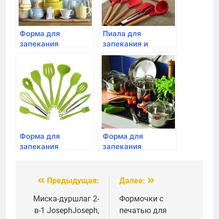
Форма для
Пиала для
запекания
запекания и
прямоугольная
сервировки, Emile
средняя ,Emile
Henry, цвет крем
Henry, 36 см,цвет:
крем
Форма для
Форма для
запекания
запекания
прямоугольная
квадратная, Emile
средняя,Emile
Henry, 28см, цвет:
Henry, 36 см,цвет:
крем
Предыдущая:
Далее:
Навигация
гранат
по
Миска-дуршлаг 2-
Формочки с
в-1 JosephJoseph,
печатью для
записям