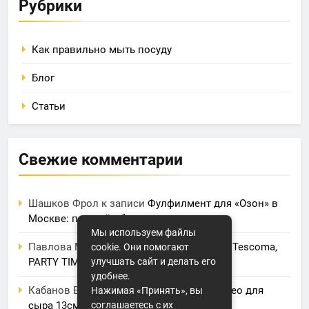
Рубрики
Как правильно мыть посуду
Блог
Статьи
Свежие комментарии
Шашков Фрол
к записи
Фулфилмент для «Озон» в
Москве: полный обзор услуг и цен
Мы используем файлы
Павлова Марина
к записи
Электрогриль Tescoma,
cookie. Они помогают
улучшать сайт и делать его
PARTY TIME
удобнее.
Кабанов Евсей
к записи
Нож BergHOFF, Leo для
Нажимая «Принять», вы
соглашаетесь с их
сыра 13см