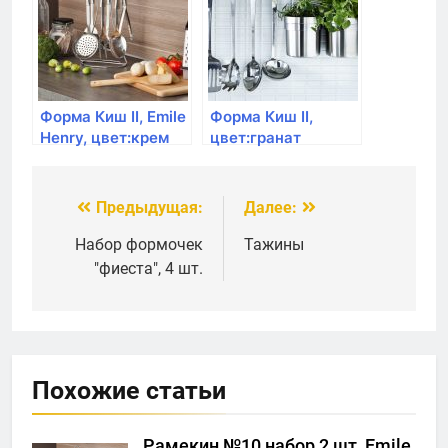
Форма Киш II, Emile
Форма Киш II,
Henry, цвет:крем
цвет:гранат
Предыдущая:
Далее:
Навигация
по
Набор формочек
Тажины
"фиеста", 4 шт.
записям
Похожие статьи
Рамекин №10 набор 2 шт, Emile