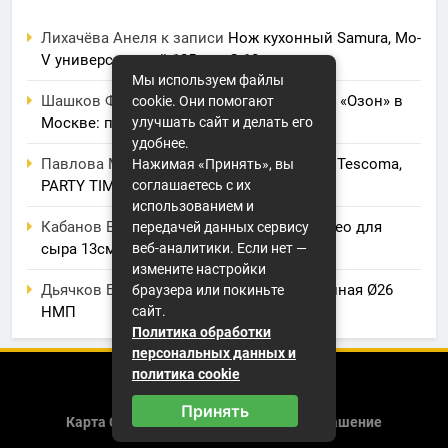
Лихачёва Анеля
к записи
Нож кухонный Samura, Mo-
V универсальный 125 мм, G-10
Мы используем файлы
Шашков Фрол
к записи
Фулфилмент для «Озон» в
cookie. Они помогают
улучшать сайт и делать его
Москве: полный обзор услуг и цен
удобнее.
Павлова Марина
к записи
Электрогриль Tescoma,
Нажимая «Принять», вы
соглашаетесь с их
PARTY TIME
использованием и
Кабанов Евсей
к записи
Нож BergHOFF, Leo для
передачей данных сервису
веб-аналитики. Если нет —
сыра 13см
измените настройки
Дьячков Борис
к записи
Крышка стеклянная Ø26
браузера или покиньте
сайт.
НМП
Политика обработки
персональных данных и
политика cookie
2026 (с) https://smartshapiro.ru
Принять
Карта Сайта
Пользовательское Соглашение