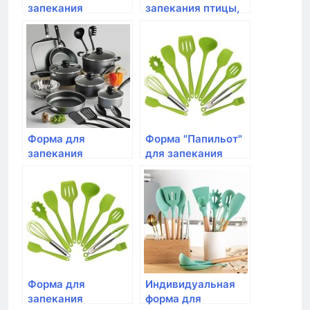
запекания
запекания птицы,
овальная, Emile
Emile Henry, цвет
Henry, 34,5 см
гранат
(цвет: крем)
Форма для
Форма "Папильот"
запекания
для запекания
прямоугольная
рыбы, Emile Henry,
большая,Emile
цвет: гранат
Henry, 42 см, цвет:
гранат
Форма для
Индивидуальная
запекания
форма для