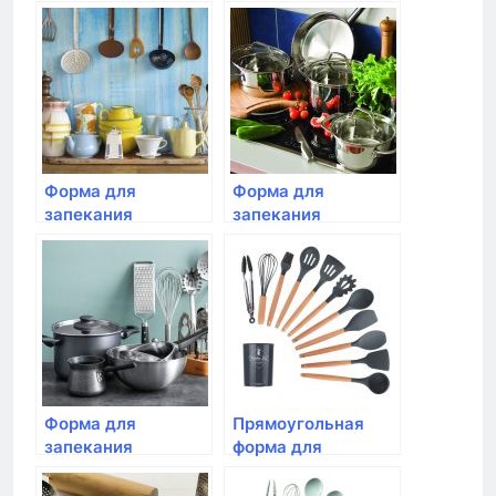
прямоугольная
запекания с
средняя,Emile
крышкой, Emile
Henry, 36 см,цвет:
Henry, цвет гранат
гранат
Форма для
Форма для
запекания
запекания
прямоугольная
квадратная, Emile
средняя ,Emile
Henry, 28см, цвет:
Henry, 36 см,цвет:
крем
крем
Форма для
Прямоугольная
запекания
форма для
прямоугольная,Emile
запекания Emile
Henry, 42×27 см
Henry, цвет: крем