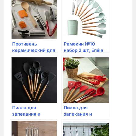
цвет: крем
Противень
Рамекин №10
керамический для
набор 2 шт, Emile
выпечки, Emile
Henry, цвет: гранат
Henry, (цвет:
гранат)
Пиала для
Пиала для
запекания и
запекания и
сервировки, Emile
сервировки, Emile
Henry, гранат
Henry, цвет крем