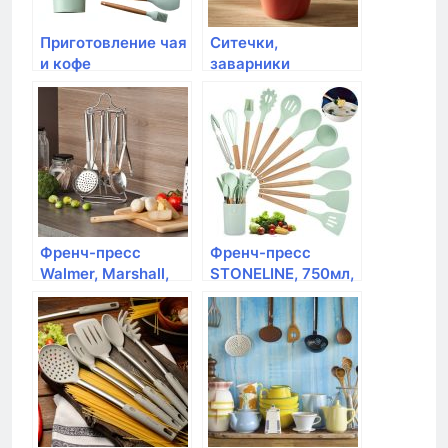
Приготовление чая
Ситечки,
и кофе
заварники
Френч-пресс
Френч-пресс
Walmer, Marshall,
STONELINE, 750мл,
800мл
желтый