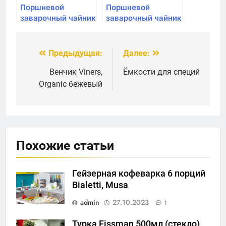
Поршневой
Поршневой
заварочный чайник
заварочный чайник
для кофе и чая
Fissman,
BergHOFF 800мл
MACCHIATO 600мл
Предыдущая:
Далее:
Навигация
по
Венчик Viners,
Ёмкости для специй
Organic бежевый
записям
Похожие статьи
Гейзерная кофеварка 6 порций
Bialetti, Musa
admin
27.10.2023
1
Турка Fissman 500мл (стекло)