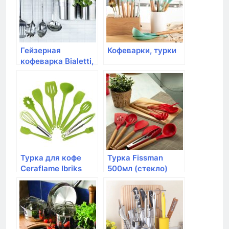
Гейзерная
Кофеварки, турки
кофеварка Bialetti,
Moka Express, 6
порций
Турка для кофе
Турка Fissman
Ceraflame Ibriks
500мл (стекло)
New, 0.5 л шоколад