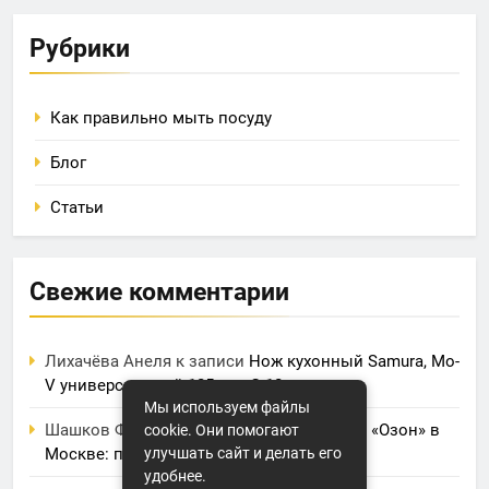
Рубрики
Как правильно мыть посуду
Блог
Статьи
Свежие комментарии
Лихачёва Анеля
к записи
Нож кухонный Samura, Mo-
V универсальный 125 мм, G-10
Мы используем файлы
Шашков Фрол
к записи
Фулфилмент для «Озон» в
cookie. Они помогают
улучшать сайт и делать его
Москве: полный обзор услуг и цен
удобнее.