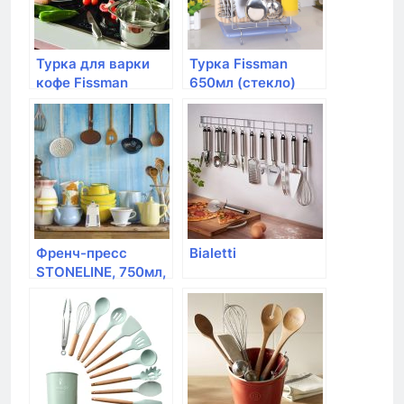
Турка для варки
Турка Fissman
кофе Fissman
650мл (стекло)
550мл (сталь
ручка)
Френч-пресс
Bialetti
STONELINE, 750мл,
зеленый