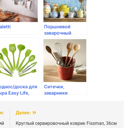
aletti
Поршневой
заварочный
чайник Fissman,
MACCHIATO
600мл
однос/доска для
Ситечки,
ра Easy Life,
заварники
FROMAGE" с 4-мя
ожами, бамбук/
текло
я:
Далее:
ий
Круглый сервировочный коврик Fissman, 36см