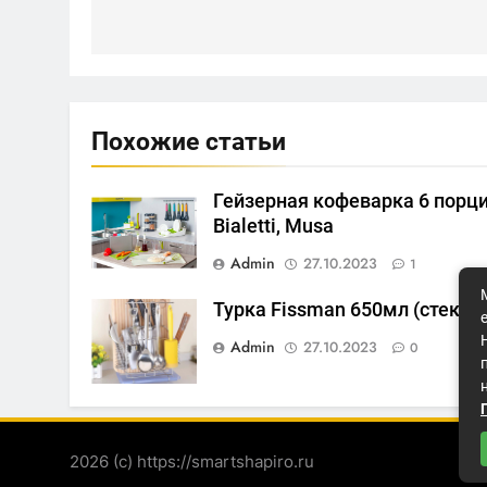
записям
Похожие статьи
Гейзерная кофеварка 6 порц
Bialetti, Musa
Admin
27.10.2023
1
Турка Fissman 650мл (стекло
Admin
27.10.2023
0
2026 (с) https://smartshapiro.ru