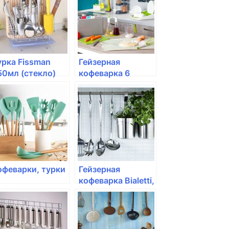
урка Fissman
Гейзерная
50мл (стекло)
кофеварка 6
порций Bialetti,
Musa
офеварки, турки
Гейзерная
кофеварка Bialetti,
Moka Express, 6
порций