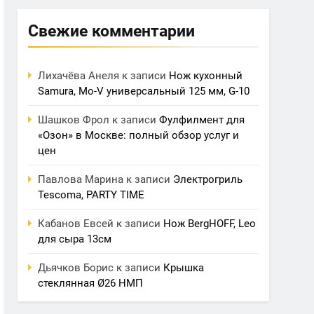
Свежие комментарии
Лихачёва Анеля
к записи
Нож кухонный
Samura, Mo-V универсальный 125 мм, G-10
Шашков Фрол
к записи
Фулфилмент для
«Озон» в Москве: полный обзор услуг и
цен
Павлова Марина
к записи
Электрогриль
Tescoma, PARTY TIME
Кабанов Евсей
к записи
Нож BergHOFF, Leo
для сыра 13см
Дьячков Борис
к записи
Крышка
стеклянная Ø26 НМП