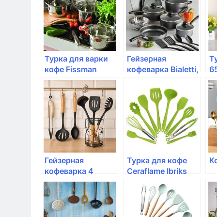
Турка для варки
Гейзерная
Т
кофе Fissman
кофеварка Bialetti,
6
550мл (сталь
Moka Express, 3
ручка)
порции
Гейзерная
Турка для кофе
К
кофеварка 4
Ceraflame Ibriks
порции Bialetti,
New, 0.5 л
Musa
шоколад