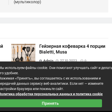
(мультиколор)
ий
Гейзерная кофеварка 4 порции
Bialetti, Musa
Admin
27.10.2023
0
Мы используем файлы cookie. Они помогают улучшать сайт и делат
)
Гейзерная кофеварка Bialetti,
его удобнее.
Moka Express, 6 порций
Нажимая «Принять», вы соглашаетесь с их использованием и
передачей данных сервису веб-аналитики. Если нет — измените
Admin
27.10.2023
0
настройки браузера или покиньте сайт.
Политика обработки персональных данных и политика cookie
Принять