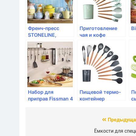
Френч-пресс
Приготовление
Bi
STONELINE,
чая и кофе
750мл, зеленый
Набор для
Пищевой термо-
П
приправ Fissman 4
контейнер
сы
предмета (стекло)
BergHOFF, Leo,
"
500мл
н
с
Предыдуща
Навигация
по
Ёмкости для спец