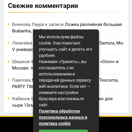
Свежие комментарии
Блинова Лаура
к записи
Ложка разливная большая
Brabantia, Profile (нейлон)
Мы используем файлы
Лихачёва Анеля
к записи
Нож кухонный Samura, Mo-
cookie. Они помогают
V универсальный 125 мм, G-10
улучшать сайт и делать его
удобнее.
Шашков Фрол
к записи
Фулфилмент для «Озон» в
Нажимая «Принять», вы
Москве: полный обзор услуг и цен
соглашаетесь с их
использованием и
Павлова Марина
к записи
Электрогриль Tescoma,
передачей данных сервису
PARTY TIME
веб-аналитики. Если нет —
измените настройки
Кабанов Евсей
к записи
Нож BergHOFF, Leo для
браузера или покиньте
сыра 13см
сайт.
Политика обработки
персональных данных и
политика cookie
2026 (с) https://smartshapiro.ru