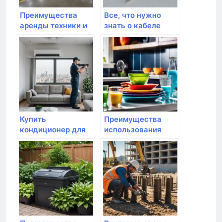
Преимущества
Все, что нужно
аренды техники и
знать о кабеле
оборудования:
ВВГнг(A)-LS 3×1,5
полное
ок-0,66 плоский:
руководство
преимущества,
характеристики и
выгодные цены
Купить
Преимущества
кондиционер для
использования
дома с установкой
средств для
в Алматы: Как
посудомоечных
выбрать и не
машин
ошибиться