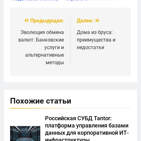
Nordic, черный
оборудования: что
мрамор, 39см
нужно знать
родителям в
Предыдущая:
Далее:
Навигация
Новосибирске
по
Эволюция обмена
Дома из бруса:
валют: Банковские
преимущества и
записям
услуги и
недостатки
альтернативные
методы
Похожие статьи
Российская СУБД Tantor:
платформа управления базами
данных для корпоративной ИТ-
инфраструктуры