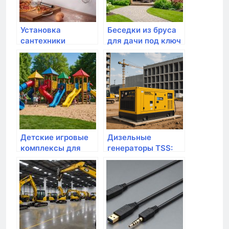
Установка
Беседки из бруса
сантехники
для дачи под ключ
— преимущества,
цены и советы по
выбору
Детские игровые
Дизельные
комплексы для
генераторы TSS:
улицы: волшебный
надежные
мир игры на
источники энергии
свежем воздухе
для любого
бизнеса