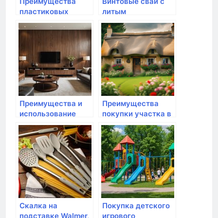
Преимущества
Винтовые сваи с
пластиковых
литым
компостеров на
наконечником:
даче
идеальное
решение для
фундамента
Преимущества и
Преимущества
использование
покупки участка в
натурального
коттеджном
шпона в интерьере
поселке во
Всеволожском
районе ЛО
Скалка на
Покупка детского
подставке Walmer,
игрового