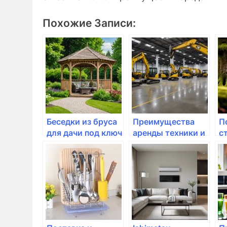
Похожие Записи:
Беседки из бруса
Преимущества
П
для дачи под ключ
аренды техники и
с
— преимущества,
оборудования:
б
цены и советы по
полное
п
выбору
руководство
К