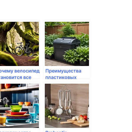
очему велосипед
Преимущества
тановится все
пластиковых
олее
компостеров на
опулярным в
даче
азахстане