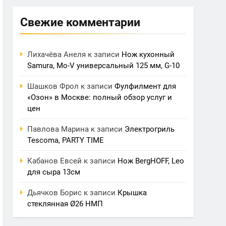
Свежие комментарии
Лихачёва Анеля
к записи
Нож кухонный
Samura, Mo-V универсальный 125 мм, G-10
Шашков Фрол
к записи
Фулфилмент для
«Озон» в Москве: полный обзор услуг и
цен
Павлова Марина
к записи
Электрогриль
Tescoma, PARTY TIME
Кабанов Евсей
к записи
Нож BergHOFF, Leo
для сыра 13см
Дьячков Борис
к записи
Крышка
стеклянная Ø26 НМП