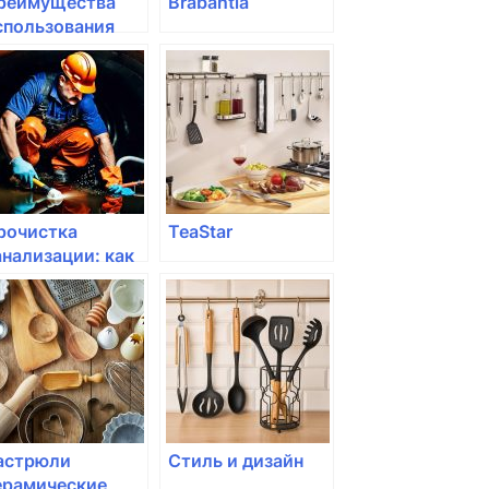
реимущества
Brabantia
спользования
редств для
осудомоечных
ашин
рочистка
TeaStar
анализации: как
оддерживать
истему в
орошем
остоянии
астрюли
Стиль и дизайн
ерамические