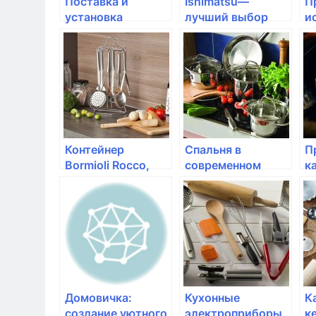
Поставка и
Ishimatsu—
П
установка
лучший выбор
и
бризеров в
сплит-системы
с
детском саду
для вашего дома
п
м
Контейнер
Спальня в
П
Bormioli Rocco,
современном
к
EVOLUTION 18×14
стиле
п
1л
с
х
с
Домовичка:
Кухонные
К
создание уютного
электроприборы
к