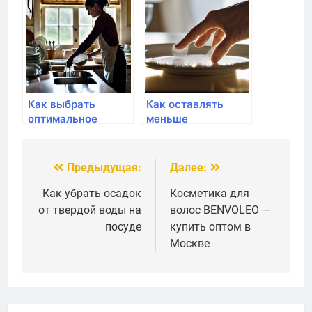
машине
Как выбрать
Как оставлять
оптимальное
меньше
время для мытья
отпечатков на
посуды
посуде
Предыдущая:
Далее:
Навигация
по
Как убрать осадок
Косметика для
от твердой воды на
волос BENVOLEO —
записям
посуде
купить оптом в
Москве