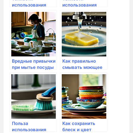
использования
использования
индукционных
индукционных
моек посуды
моек посуды
Вредные привычки
Как правильно
при мытье посуды
смывать моющее
и как от них
средство с посуды
избавиться
Польза
Как сохранить
использования
блеск и цвет