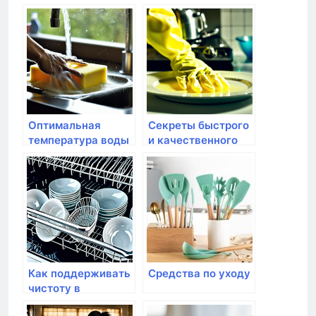
специальных
посуды при мытье
щеток для мытья
посуды
Оптимальная
Секреты быстрого
температура воды
и качественного
для мытья посуды
мытья посуды
Как поддерживать
Средства по уходу
чистоту в
посудомоечной