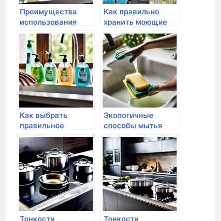
Преимущества
Как правильно
использования
хранить моющие
средств для
средства для
посудомоечных
посуды
машин
Как выбрать
Экологичные
правильное
способы мытья
моющее средство
посуды без
для посуды
химических
средств
Тонкости
Тонкости