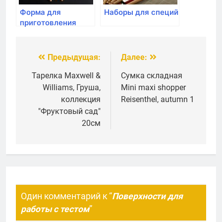
Форма для
Наборы для специй
приготовления
пирожных
Silikomart, Corallo
28 х 9см
Предыдущая:
Далее:
Навигация
силиконовая
по
Тарелка Maxwell &
Сумка складная
Williams, Груша,
Mini maxi shopper
записям
коллекция
Reisenthel, autumn 1
"Фруктовый сад"
20см
Один комментарий к “
Поверхности для
работы с тестом
”