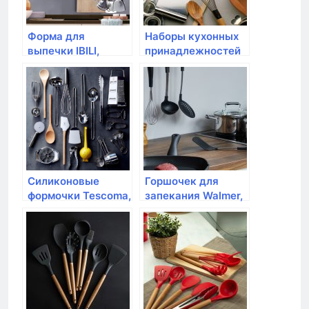
Форма для
Наборы кухонных
выпечки IBILI,
принадлежностей
Moka, кулич
Силиконовые
Горшочек для
формочки Tescoma,
запекания Walmer,
бордюр с
IRON-BLACK, с
сердечками
крышкой, 400мл