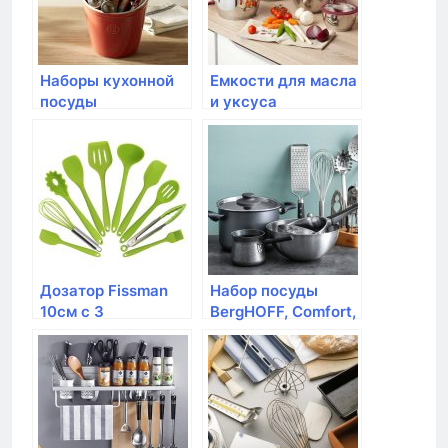
Наборы кухонной
Емкости для масла
посуды
и уксуса
STONELINE,
2*260мл
Дозатор Fissman
Набор посуды
10см с 3
BergHOFF, Comfort,
насадками для
7 предметов
глазури (силикон)