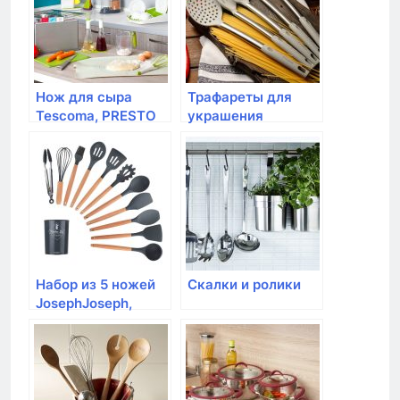
Нож для сыра
Трафареты для
Tescoma, PRESTO
украшения
Tescoma, DELICIA, 6
шт
Набор из 5 ножей
Скалки и ролики
JosephJoseph,
Elevate Carousel в
подставке