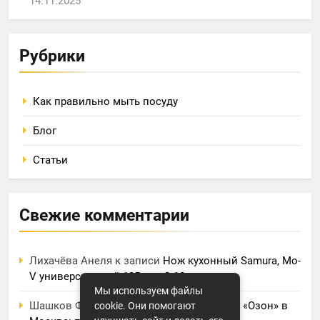
14.11.2025
Рубрики
Как правильно мыть посуду
Блог
Статьи
Свежие комментарии
Лихачёва Анеля
к записи
Нож кухонный Samura, Mo-
V универсальный 125 мм, G-10
Мы используем файлы
Шашков Фрол
к записи
Фулфилмент для «Озон» в
cookie. Они помогают