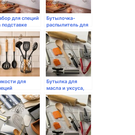
абор для специй
Бутылочка-
а подставке
распылитель для
axwell&Williams;,
масла или уксуса
Белая коллекция"
Fissman 100мл с
пульверизатором
мкости для
Бутылка для
пеций
масла и уксуса,
TONELINE, 12шт
7.5 см, 0.45л,
Emile Henry, (цвет:
гранат)