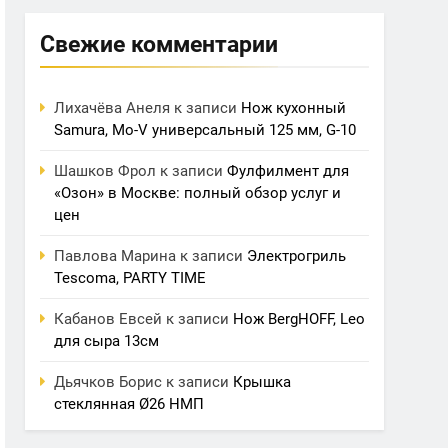
Свежие комментарии
Лихачёва Анеля
к записи
Нож кухонный
Samura, Mo-V универсальный 125 мм, G-10
Шашков Фрол
к записи
Фулфилмент для
«Озон» в Москве: полный обзор услуг и
цен
Павлова Марина
к записи
Электрогриль
Tescoma, PARTY TIME
Кабанов Евсей
к записи
Нож BergHOFF, Leo
для сыра 13см
Дьячков Борис
к записи
Крышка
стеклянная Ø26 НМП