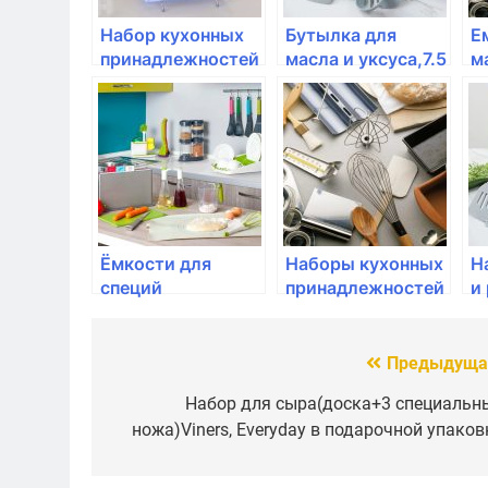
Набор кухонных
Бутылка для
Е
принадлежностей
масла и уксуса,7.5
м
8шт с
см, Emile Henry,
к
подставкой,STONELINE,
цвет: крем
1
NATURE
Ёмкости для
Наборы кухонных
Н
специй
принадлежностей
и
д
O
Предыдуща
Навигация
по
Набор для сыра(доска+3 специальн
ножа)Viners, Everyday в подарочной упаков
записям