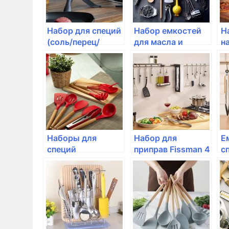
Набор для специй
Набор емкостей
Н
(соль/перец/
для масла и
н
уксус/масло), IBILI
уксуса, 175 мл,
M
стекло/
"
нерж.сталь IBILI
Наборы для
Набор для
Е
специй
приправ Fissman 4
с
предмета (стекло)
S