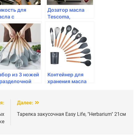
мкость для
Дозатор масла
асла с
Tescoma,
источкой IBILI
GrandCHEF 0.5 л
50 мл
абор из 3 ножей
Контейнер для
 разделочной
хранения масла
оски Viners,
Tescoma,
rganic
GrandCHEF 0.5л
я:
Далее:
ых
Тарелка закусочная Easy Life, "Herbarium" 21см
ке