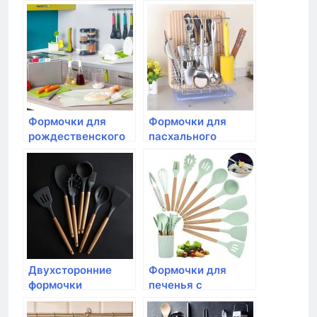
печенья Tescoma,
DELICIA, 6
DELICIA, 13 шт.
пасхальных
мотивов
Формочки для
Формочки для
рождественского
пасхального
песочного печенья
песочного печенья
Tescoma, DELICIA,
Tescoma,
6шт
DELICIA,8шт.
Двухсторонние
Формочки для
формочки
печенья с
сердечки Tescoma,
начинкой Tescoma,
DELICIA, 6
DEICIA, 3