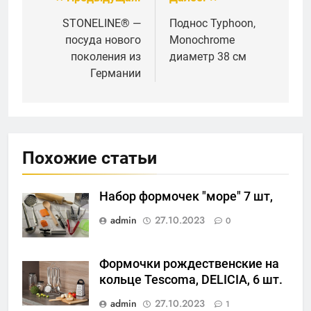
Навигация
по
STONELINE® —
Поднос Typhoon,
посуда нового
Monochrome
записям
поколения из
диаметр 38 см
Германии
Похожие статьи
Набор формочек "море" 7 шт,
admin
27.10.2023
0
Формочки рождественские на
кольце Tescoma, DELICIA, 6 шт.
admin
27.10.2023
1