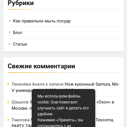
Рубрики
Как правильно мыть посуду
Блог
Статьи
Свежие комментарии
Лихачёва Анеля
к записи
Нож кухонный Samura, Mo-
V универсальный 125 мм, G-10
Мы используем файлы
Шашков Фрол
к записи
Фулфилмент для «Озон» в
cookie. Они помогают
Москве: полный обзор услуг и цен
улучшать сайт и делать его
удобнее.
Павлова Марина
к записи
Электрогриль Tescoma,
Нажимая «Принять», вы
PARTY TIME
соглашаетесь с их