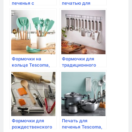
печенья с
печатью для
начинкой Tescoma,
печенья Tescoma,
DELICIA, 3
DELICIA, 4 шт.,
пасхальных формы
рождественские
Формочки на
Формочки для
кольце Tescoma,
традиционного
DELICIA, 6 шт.
песочного печенья
Tescoma, DELICIA, 6
шт
Формочки для
Печать для
рождественского
печенья Tescoma,