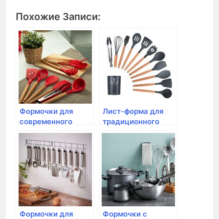
Похожие Записи:
Формочки для
Лист-форма для
современного
традиционного
песочного печенья
печенья Tescoma,
Tescoma,DELICIA, 6
DELICIA
шт
Формочки для
Формочки с