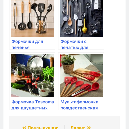
размеров
рождественских
формы
Формочки для
Формочки с
печенья
печатью для
печенья Tescoma,
DELICIA, 2 шт.,
фигурки
Формочка Tescoma
Мультиформочка
для двуцветных
рождественская
маффинов DELICIA
Tescoma, DELICIA
Предыдущая:
Далее: