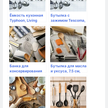
Ёмкость кухонная
Бутылка с
Typhoon, Living
зажимом Tescoma,
серая 15 х 12,5 см
DELLA CASA, 500
мл
Банка для
Бутылка для масла
консервирования
и уксуса, 7.5 см,
Bormioli Rocco,
0.45л, Emile Henry,
FIDO с клипсой 500
(цвет: гранат)
мл