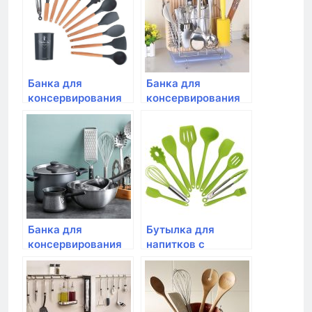
Банка для
Банка для
консервирования
консервирования
Bormioli Rocco,
Bormioli Rocco,
FIDO с клипсой
FIDO с клипсой 750
2,0л
мл
Банка для
Бутылка для
консервирования
напитков с
Bormioli Rocco,
настаивателем
FIDO с клипсой 1,0л
Tescoma, PURITY
0.7 л красная