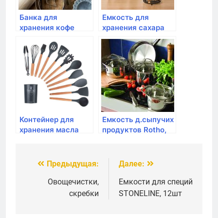
Банка для
Емкость для
хранения кофе
хранения сахара
Typhoon, Living
Typhoon, Living 1 л,
зеленая 1 л
зеленый
Контейнер для
Емкость д.сыпучих
хранения масла
продуктов Rotho,
Tescoma,
LOFT, 1,0л,
GrandCHEF 0.5л
20*15*4,8см
премиум
Предыдущая:
Далее:
Навигация
по
Овощечистки,
Емкости для специй
скребки
STONELINE, 12шт
записям