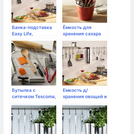
Банка-подставка
Ёмкость для
Easy Life,
хранения сахара
"Herbarium" п/
Typhoon, Living
кух.инструменты,
кремовая 1 л
ст.приборы
Бутылка с
Емкость д/
ситечком Tescoma,
хранения овощей и
myDRINK 0.7 л,
фруктов, Emile
розовая
Henry, цвет гранат