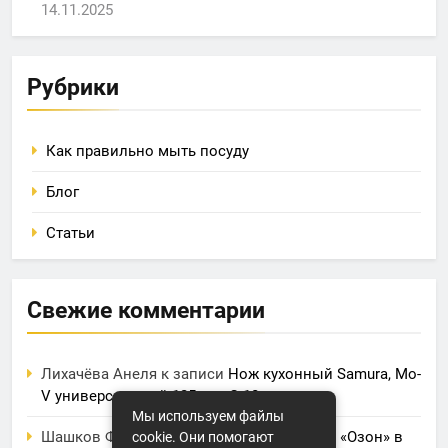
14.11.2025
Рубрики
Как правильно мыть посуду
Блог
Статьи
Свежие комментарии
Лихачёва Анеля
к записи
Нож кухонный Samura, Mo-
V универсальный 125 мм, G-10
Мы используем файлы
Шашков Фрол
к записи
Фулфилмент для «Озон» в
cookie. Они помогают