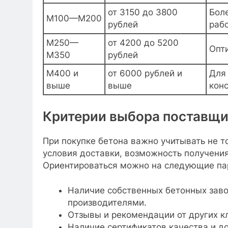
от 3150 до 3800
Бол
М100—М200
рублей
раб
М250—
от 4200 до 5200
Опт
М350
рублей
М400 и
от 6000 рублей и
Для
выше
выше
кон
Критерии выбора поставщи
При покупке бетона важно учитывать не т
условия доставки, возможность получения
Ориентироваться можно на следующие па
Наличие собственных бетонных заво
производителями.
Отзывы и рекомендации от других к
Наличие сертификатов качества и д