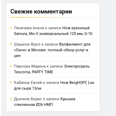
Свежие комментарии
Лихачёва Анеля
к записи
Нож кухонный
Samura, Mo-V универсальный 125 мм, G-10
Шашков Фрол
к записи
Фулфилмент для
«Озон» в Москве: полный обзор услуг и
цен
Павлова Марина
к записи
Электрогриль
Tescoma, PARTY TIME
Кабанов Евсей
к записи
Нож BergHOFF, Leo
для сыра 13см
Дьячков Борис
к записи
Крышка
стеклянная Ø26 НМП