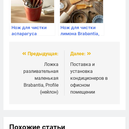
Нож для чистки
Нож для чистки
аспарагуса
лимона Brabantia,
(спаржи) Brabantia,
Profile
Profile
Предыдущая:
Далее:
Навигация
по
Ложка
Поставка и
разливательная
установка
записям
маленькая
кондиционеров в
Brabantia, Profile
офисном
(нейлон)
помещении
Похожие статьи