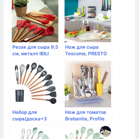
Резак для сыра 9,5
Нож для сыра
см, металл IBILI
Tescoma, PRESTO
Набор для
Нож для томатов
сыра(доска+3
Brabantia, Profile
специальных
ножа)Viners,
Everyday в