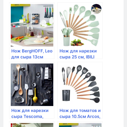
"FROMAGE" доска,
выдвижной ящик с
4-мя ножами,
бамбук/стекло
Нож BergHOFF, Leo
Нож для нарезки
для сыра 13см
сыра 25 см, IBILI
Нож для нарезки
Нож для томатов и
сыра Tescoma,
сыра 10.5см Arcos,
PRESIDENT
Nova