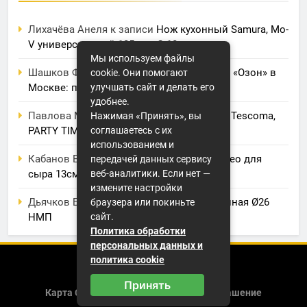
Лихачёва Анеля
к записи
Нож кухонный Samura, Mo-
V универсальный 125 мм, G-10
Мы используем файлы
Шашков Фрол
к записи
Фулфилмент для «Озон» в
cookie. Они помогают
Москве: полный обзор услуг и цен
улучшать сайт и делать его
удобнее.
Павлова Марина
к записи
Электрогриль Tescoma,
Нажимая «Принять», вы
PARTY TIME
соглашаетесь с их
использованием и
Кабанов Евсей
к записи
Нож BergHOFF, Leo для
передачей данных сервису
сыра 13см
веб-аналитики. Если нет —
измените настройки
Дьячков Борис
к записи
Крышка стеклянная Ø26
браузера или покиньте
НМП
сайт.
Политика обработки
персональных данных и
политика cookie
2026 (с) https://smartshapiro.ru
Принять
Карта Сайта
Пользовательское Соглашение