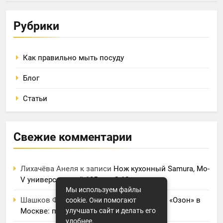
Рубрики
Как правильно мыть посуду
Блог
Статьи
Свежие комментарии
Лихачёва Анеля
к записи
Нож кухонный Samura, Mo-
V универсальный 125 мм, G-10
Мы используем файлы
Шашков Фрол
к записи
Фулфилмент для «Озон» в
cookie. Они помогают
Москве: полный обзор услуг и цен
улучшать сайт и делать его
удобнее.